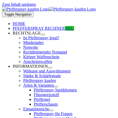
Zum Inhalt springen
Toggle Navigation
HOME
PFEFFERSPRAY RECHNER
NEU
RECHTSLAGE
Ist Pfefferspray legal?
Mindestalter
Notwehr
Rechtfertigender Notstand
Kleiner Waffenschein
Anscheinswaffen
INFORMATIONEN
Wirkung und Auswirkungen
Stärke & Schärfegrade
Pfefferspray kaufen
Arten & Varianten
Pfefferspray Sprühformen
Flüssigreizstoff
Pfeffergel
Pfefferschaum
Einsatzbereiche
Pfefferspray für Frauen