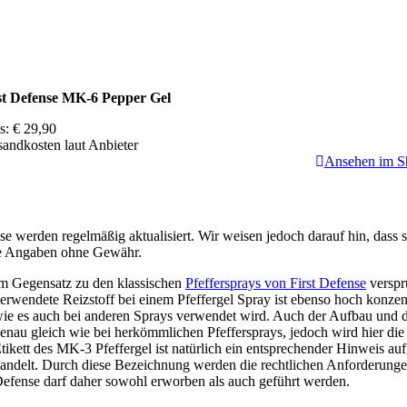
st Defense MK-6 Pepper Gel
is: € 29,90
sandkosten laut Anbieter
Ansehen im S
ise werden regelmäßig aktualisiert. Wir weisen jedoch darauf hin, dass
e Angaben ohne Gewähr.
m Gegensatz zu den klassischen
Pfeffersprays von First Defense
verspr
erwendete Reizstoff bei einem Pfeffergel Spray ist ebenso hoch konze
ie es auch bei anderen Sprays verwendet wird. Auch der Aufbau und 
enau gleich wie bei herkömmlichen Pfeffersprays, jedoch wird hier d
tikett des MK-3 Pfeffergel ist natürlich ein entsprechender Hinweis au
andelt. Durch diese Bezeichnung werden die rechtlichen Anforderungen
efense darf daher sowohl erworben als auch geführt werden.