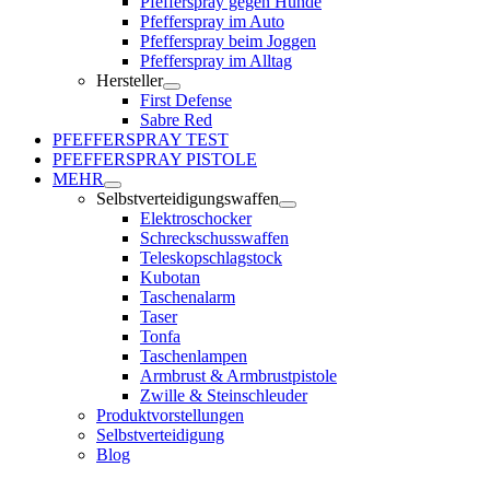
Pfefferspray gegen Hunde
Pfefferspray im Auto
Pfefferspray beim Joggen
Pfefferspray im Alltag
Hersteller
First Defense
Sabre Red
PFEFFERSPRAY TEST
PFEFFERSPRAY PISTOLE
MEHR
Selbstverteidigungswaffen
Elektroschocker
Schreckschusswaffen
Teleskopschlagstock
Kubotan
Taschenalarm
Taser
Tonfa
Taschenlampen
Armbrust & Armbrustpistole
Zwille & Steinschleuder
Produktvorstellungen
Selbstverteidigung
Blog