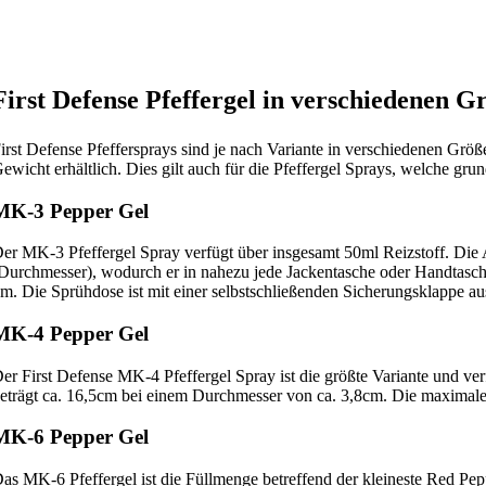
First Defense Pfeffergel in verschiedenen G
irst Defense Pfeffersprays sind je nach Variante in verschiedenen G
ewicht erhältlich. Dies gilt auch für die Pfeffergel Sprays, welche gru
MK-3 Pepper Gel
er MK-3 Pfeffergel Spray verfügt über insgesamt 50ml Reizstoff. Di
Durchmesser), wodurch er in nahezu jede Jackentasche oder Handtasche 
m. Die Sprühdose ist mit einer selbstschließenden Sicherungsklappe aus
MK-4 Pepper Gel
er First Defense MK-4 Pfeffergel Spray ist die größte Variante und ve
eträgt ca. 16,5cm bei einem Durchmesser von ca. 3,8cm. Die maximale
MK-6 Pepper Gel
as MK-6 Pfeffergel ist die Füllmenge betreffend der kleineste Red Pep