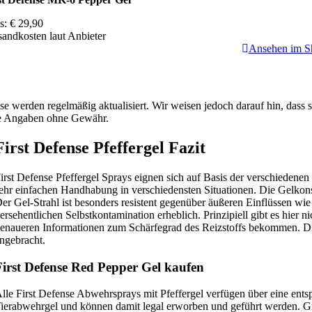
is: € 29,90
sandkosten laut Anbieter
Ansehen im S
ise werden regelmäßig aktualisiert. Wir weisen jedoch darauf hin, dass
e Angaben ohne Gewähr.
First Defense Pfeffergel Fazit
irst Defense Pfeffergel Sprays eignen sich auf Basis der verschiedene
ehr einfachen Handhabung in verschiedensten Situationen. Die Gelkonsis
er Gel-Strahl ist besonders resistent gegenüber äußeren Einflüssen wi
ersehentlichen Selbstkontamination erheblich. Prinzipiell gibt es hier n
enaueren Informationen zum Schärfegrad des Reizstoffs bekommen. Di
ngebracht.
First Defense Red Pepper Gel kaufen
lle First Defense Abwehrsprays mit Pfeffergel verfügen über eine en
ierabwehrgel und können damit legal erworben und geführt werden. Grun