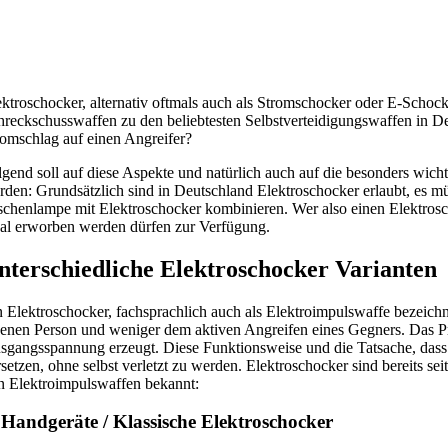
ektroschocker, alternativ oftmals auch als Stromschocker oder E-Schocke
hreckschusswaffen zu den beliebtesten Selbstverteidigungswaffen in De
romschlag auf einen Angreifer?
lgend soll auf diese Aspekte und natürlich auch auf die besonders wic
rden: Grundsätzlich sind in Deutschland Elektroschocker erlaubt, es mü
schenlampe mit Elektroschocker kombinieren. Wer also einen Elektrosch
gal erworben werden dürfen zur Verfügung.
nterschiedliche Elektroschocker Varianten
n Elektroschocker, fachsprachlich auch als Elektroimpulswaffe bezeichnet,
genen Person und weniger dem aktiven Angreifen eines Gegners. Das Prin
sgangsspannung erzeugt. Diese Funktionsweise und die Tatsache, dass na
rsetzen, ohne selbst verletzt zu werden. Elektroschocker sind bereits se
n Elektroimpulswaffen bekannt:
 Handgeräte / Klassische Elektroschocker