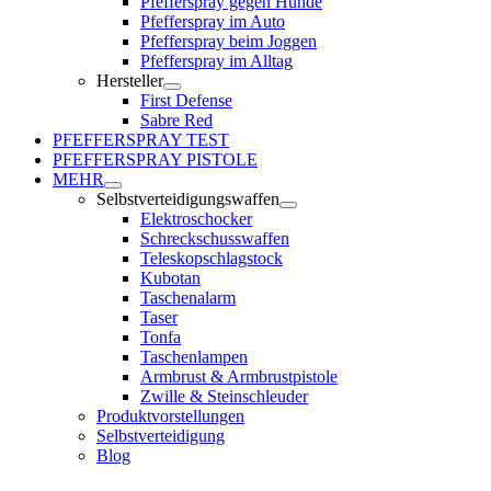
Pfefferspray gegen Hunde
Pfefferspray im Auto
Pfefferspray beim Joggen
Pfefferspray im Alltag
Hersteller
First Defense
Sabre Red
PFEFFERSPRAY TEST
PFEFFERSPRAY PISTOLE
MEHR
Selbstverteidigungswaffen
Elektroschocker
Schreckschusswaffen
Teleskopschlagstock
Kubotan
Taschenalarm
Taser
Tonfa
Taschenlampen
Armbrust & Armbrustpistole
Zwille & Steinschleuder
Produktvorstellungen
Selbstverteidigung
Blog