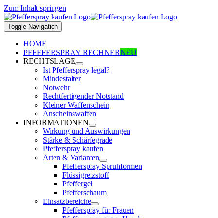
Zum Inhalt springen
Toggle Navigation
HOME
PFEFFERSPRAY RECHNER
NEU
RECHTSLAGE
Ist Pfefferspray legal?
Mindestalter
Notwehr
Rechtfertigender Notstand
Kleiner Waffenschein
Anscheinswaffen
INFORMATIONEN
Wirkung und Auswirkungen
Stärke & Schärfegrade
Pfefferspray kaufen
Arten & Varianten
Pfefferspray Sprühformen
Flüssigreizstoff
Pfeffergel
Pfefferschaum
Einsatzbereiche
Pfefferspray für Frauen