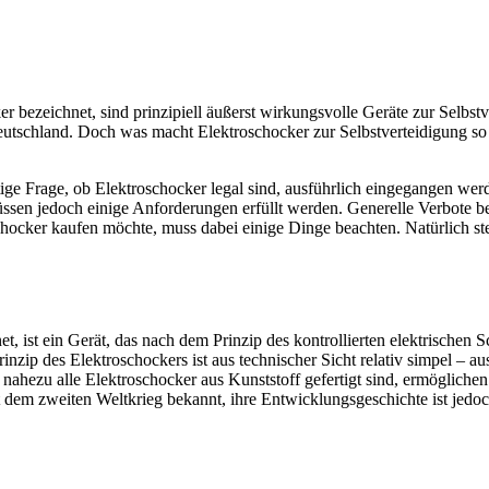
r bezeichnet, sind prinzipiell äußerst wirkungsvolle Geräte zur Selbst
utschland. Doch was macht Elektroschocker zur Selbstverteidigung so 
htige Frage, ob Elektroschocker legal sind, ausführlich eingegangen we
ssen jedoch einige Anforderungen erfüllt werden. Generelle Verbote be
ocker kaufen möchte, muss dabei einige Dinge beachten. Natürlich ste
 ist ein Gerät, das nach dem Prinzip des kontrollierten elektrischen Sch
zip des Elektroschockers ist aus technischer Sicht relativ simpel – au
hezu alle Elektroschocker aus Kunststoff gefertigt sind, ermöglichen e
it dem zweiten Weltkrieg bekannt, ihre Entwicklungsgeschichte ist jedoc