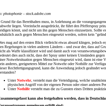
o: photophonie – stock.adobe.com
 Grund für das Bereithalten muss, in Anlehnung an die vorangegangen
rabwehr liegen. Vereinfacht ausgedrückt, ihr führt den Pfefferspray prin
teidigen könnt, und nicht um ihn gegen Menschen einzusetzen. Sollte 
ndsätzlich auch gegen Menschen eingesetzt werden, sofern kein "gelinde
ies mag auf den ersten Blick vielleicht etwas absurd klingen, jedoch er
en Regelungen in vielen anderen Ländern – und zwar der, dass auf Gr
icht als Waffe klassifiziert wird und damit auch von verantwortungs
edeutet dies auch nicht, dass der Spray unter keinen Umständen gegen
iner Notwehrsituation gegen Menschen eingesetzt wird, dann ist eine V
ein anderes, geeigneteres Mittel zur Notwehr oder Nothilfe zur Verfü
ieser Rechtfertigungsgrund, kann die Anwendung jedoch geahndet we
erstanden?
Unter
Notwehr
, versteht man die Verteidigung, welche unabkömm
physischen Angriff von der eigenen Person oder einer anderen P
Unter
Nothilfe
versteht man die zu Gunsten eines Dritten praktizi
usammengefasst kann also festgehalten werden, dass in Deutschlan
oraussetzungen gemeinsam erfüllt sind: