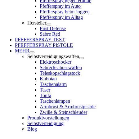
Pfefferspray gegen Hunde
Pfefferspray im Auto
Pfefferspray beim Joggen
Pfefferspray im Alltag
Hersteller
First Defense
Sabre Red
PFEFFERSPRAY TEST
PFEFFERSPRAY PISTOLE
MEHR
Selbstverteidigungswaffen
Elektroschocker
Schreckschusswaffen
Teleskopschlagstock
Kubotan
Taschenalarm
Taser
Tonfa
Taschenlampen
Armbrust & Armbrustpistole
Zwille & Steinschleuder
Produktvorstellungen
Selbstverteidigung
Blog