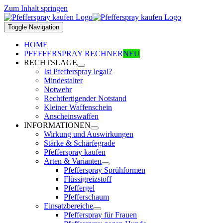
Zum Inhalt springen
Toggle Navigation
HOME
PFEFFERSPRAY RECHNER
NEU
RECHTSLAGE
Ist Pfefferspray legal?
Mindestalter
Notwehr
Rechtfertigender Notstand
Kleiner Waffenschein
Anscheinswaffen
INFORMATIONEN
Wirkung und Auswirkungen
Stärke & Schärfegrade
Pfefferspray kaufen
Arten & Varianten
Pfefferspray Sprühformen
Flüssigreizstoff
Pfeffergel
Pfefferschaum
Einsatzbereiche
Pfefferspray für Frauen