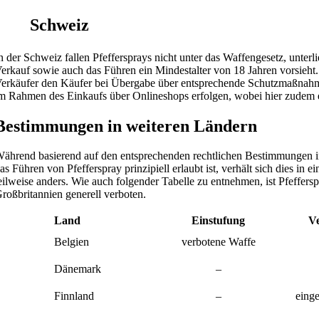
Schweiz
n der Schweiz fallen Pfeffersprays nicht unter das Waffengesetz, unte
erkauf sowie auch das Führen ein Mindestalter von 18 Jahren vorsieht.
erkäufer den Käufer bei Übergabe über entsprechende Schutzmaßnahm
m Rahmen des Einkaufs über Onlineshops erfolgen, wobei hier zudem eine
Bestimmungen in weiteren Ländern
ährend basierend auf den entsprechenden rechtlichen Bestimmungen in
as Führen von Pfefferspray prinzipiell erlaubt ist, verhält sich dies in
eilweise anders. Wie auch folgender Tabelle zu entnehmen, ist Pfeffers
roßbritannien generell verboten.
Land
Einstufung
V
Belgien
verbotene Waffe
Dänemark
–
Finnland
–
einge