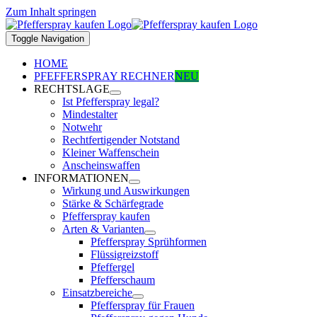
Zum Inhalt springen
Toggle Navigation
HOME
PFEFFERSPRAY RECHNER
NEU
RECHTSLAGE
Ist Pfefferspray legal?
Mindestalter
Notwehr
Rechtfertigender Notstand
Kleiner Waffenschein
Anscheinswaffen
INFORMATIONEN
Wirkung und Auswirkungen
Stärke & Schärfegrade
Pfefferspray kaufen
Arten & Varianten
Pfefferspray Sprühformen
Flüssigreizstoff
Pfeffergel
Pfefferschaum
Einsatzbereiche
Pfefferspray für Frauen