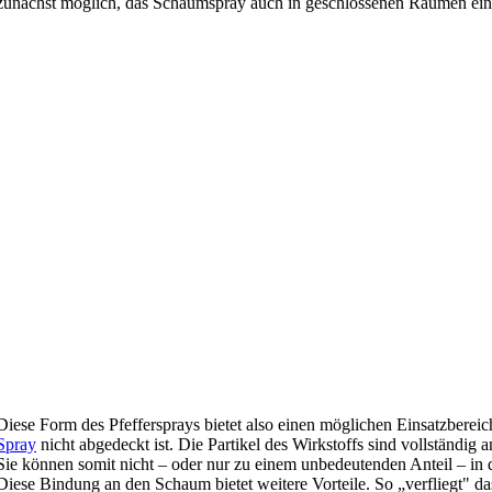
zunächst möglich, das Schaumspray auch in geschlossenen Räumen ein
Diese Form des Pfeffersprays bietet also einen möglichen Einsatzbereic
Spray
nicht abgedeckt ist. Die Partikel des Wirkstoffs sind vollständi
Sie können somit nicht – oder nur zu einem unbedeutenden Anteil – in 
Diese Bindung an den Schaum bietet weitere Vorteile. So „verfliegt" da