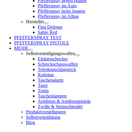
Pfefferspray gegen Hunde
Pfefferspray im Auto
Pfefferspray beim Joggen
Pfefferspray im Alltag
Hersteller
First Defense
Sabre Red
PFEFFERSPRAY TEST
PFEFFERSPRAY PISTOLE
MEHR
Selbstverteidigungswaffen
Elektroschocker
Schreckschusswaffen
Teleskopschlagstock
Kubotan
Taschenalarm
Taser
Tonfa
Taschenlampen
Armbrust & Armbrustpistole
Zwille & Steinschleuder
Produktvorstellungen
Selbstverteidigung
Blog