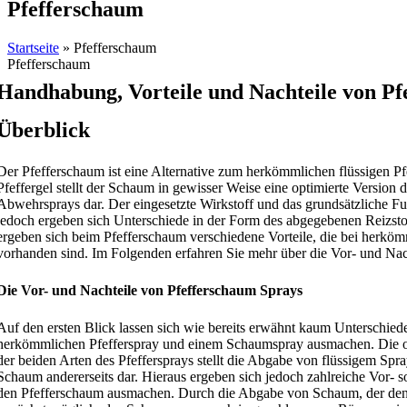
Pfefferschaum
Startseite
»
Pfefferschaum
Pfefferschaum
Handhabung, Vorteile und Nachteile von P
Überblick
Der Pfefferschaum ist eine Alternative zum herkömmlichen flüssigen Pf
Pfeffergel stellt der Schaum in gewisser Weise eine optimierte Version 
Abwehrsprays dar. Der eingesetzte Wirkstoff und das grundsätzliche Fun
jedoch ergeben sich Unterschiede in der Form des abgegebenen Reizstof
ergeben sich beim Pfefferschaum verschiedene Vorteile, die bei herköm
vorhanden sind. Im Folgenden erfahren Sie mehr über die Vor- und Nac
Die Vor- und Nachteile von Pfefferschaum Sprays
Auf den ersten Blick lassen sich wie bereits erwähnt kaum Unterschie
herkömmlichen Pfefferspray und einem Schaumspray ausmachen. Die off
der beiden Arten des Pfeffersprays stellt die Abgabe von flüssigem Spra
Schaum andererseits dar. Hieraus ergeben sich jedoch zahlreiche Vor- s
den Pfefferschaum ausmachen. Durch die Abgabe von Schaum, der den W