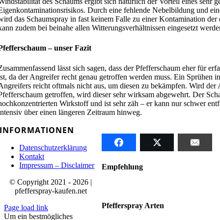
Windstabilität des Schaums ergibt sich natürlich der Vorteil eines sehr g
Eigenkontaminationsrisikos. Durch eine fehlende Nebelbildung und ein
wird das Schaumspray in fast keinem Falle zu einer Kontamination der 
kann zudem bei beinahe allen Witterungsverhältnissen eingesetzt werde
Pfefferschaum – unser Fazit
Zusammenfassend lässt sich sagen, dass der Pfefferschaum eher für er
ist, da der Angreifer recht genau getroffen werden muss. Ein Sprühen i
Angreifers reicht oftmals nicht aus, um diesen zu bekämpfen. Wird der
Pfefferschaum getroffen, wird dieser sehr wirksam abgewehrt. Der Sch
hochkonzentrierten Wirkstoff und ist sehr zäh – er kann nur schwer ent
intensiv über einen längeren Zeitraum hinweg.
INFORMATIONEN
Datenschutzerklärung
Kontakt
Impressum – Disclaimer
Empfehlung
© Copyright 2021 - 2026 |
pfefferspray-kaufen.net
Pfefferspray Arten
Page load link
Um ein bestmögliches