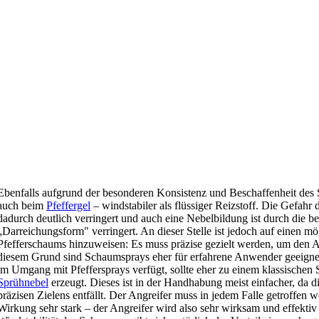
Ebenfalls aufgrund der besonderen Konsistenz und Beschaffenheit des S
auch beim
Pfeffergel
– windstabiler als flüssiger Reizstoff. Die Gefahr 
dadurch deutlich verringert und auch eine Nebelbildung ist durch die b
„Darreichungsform" verringert. An dieser Stelle ist jedoch auf einen mö
Pfefferschaums hinzuweisen: Es muss präzise gezielt werden, um den An
diesem Grund sind Schaumsprays eher für erfahrene Anwender geeigne
im Umgang mit Pfeffersprays verfügt, sollte eher zu einem klassischen 
Sprühnebel
erzeugt. Dieses ist in der Handhabung meist einfacher, da 
präzisen Zielens entfällt. Der Angreifer muss in jedem Falle getroffen we
Wirkung sehr stark – der Angreifer wird also sehr wirksam und effekti